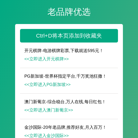
遥想公瑾当年，小乔初嫁了，雄姿英发。
羽扇纶巾，谈笑间，樯橹灰飞烟灭。
故国神游，多情应笑我，早生华发。
人生如梦，一尊还酹江月。